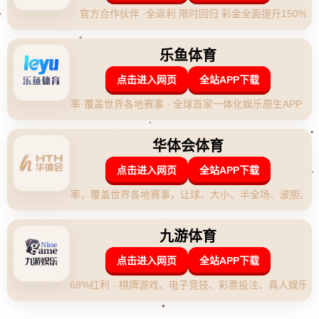
**一、洛孔加：炙手可热的新星**
阿尔伯特·桑比·洛孔加，这位比利时中场新星，以其出色的控球能
力和视野，在过去的几个赛季中逐渐崭露头角。洛孔加是在2021年
由安德莱赫特转会到阿森纳的。在阿森纳，他逐渐展现出自身的全
面性与发展潜力，尽管在一线队的机会有限，但在赛季中仍能看出
他是一颗**尚待琢磨的璞玉**。