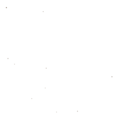
对我们感兴趣？来个预约如何呢